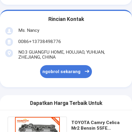
Camshaft mesin
Batang penghubung mesin
Rincian Kontak
Mesin Rocker Arm
Ms. Nancy
0086+13738498776
Katup Mesin Mobil
NO.3 GUANGFU HOME, HOUJIAO, YUHUAN,
Perbaikan Kepala Silinder
ZHEJIANG, CHINA
Crankshaft Pulley
ngobrol sekarang
gasket kepala silinder
Mobil Turbocharger
Dapatkan Harga Terbaik Untuk
Pompa Kemudi Mobil
Suku Cadang Mesin Mobil
TOYOTA Camry Celica
Mr2 Bensin 5SFE