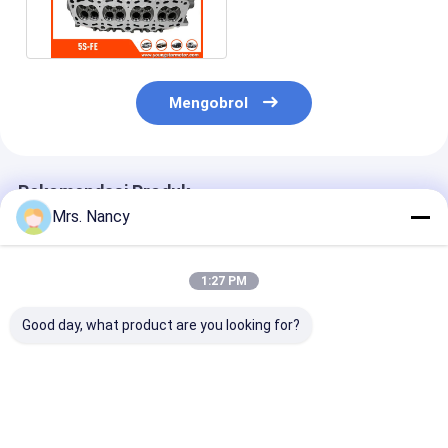
Tappet katup mesin
Cylinder Head 11101 -
79165
Mengobrol
Rekomendasi Produk
Mrs. Nancy
1:27 PM
Good day, what product are you looking for?
11110-61A00-000
Aluminium Mesin
Kepala Silinder
Kepala Silinder
Cylinder Head
Aluminium unt
Aluminium untuk
Assembly untuk
Ford Transit 2
Mesin Suzuki G16A-
BENZ OM607 dengan
TDCI dengan
8V dengan Garansi
60000 KMS Garansi
Jaminan 6000