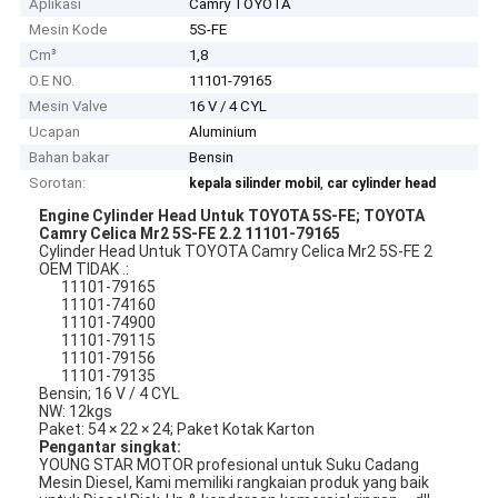
Aplikasi
Camry TOYOTA
Mesin Kode
5S-FE
Cm³
1,8
O.E NO.
11101-79165
Mesin Valve
16 V / 4 CYL
Ucapan
Aluminium
Bahan bakar
Bensin
Sorotan:
,
kepala silinder mobil
car cylinder head
Engine Cylinder Head Untuk TOYOTA 5S-FE;
TOYOTA
Camry Celica Mr2 5S-FE 2.2 11101-79165
Cylinder Head Untuk TOYOTA Camry Celica Mr2 5S-FE 2
OEM TIDAK .:
11101-79165
11101-74160
11101-74900
11101-79115
11101-79156
11101-79135
Bensin; 16 V / 4 CYL
NW: 12kgs
Paket: 54 × 22 × 24; Paket Kotak Karton
Pengantar singkat:
YOUNG STAR MOTOR profesional untuk Suku Cadang
Mesin Diesel, Kami memiliki rangkaian produk yang baik