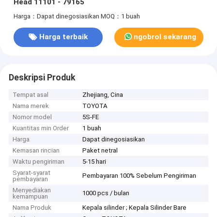
Head 11101 - 79165
Harga：Dapat dinegosiasikan
MOQ：1 buah
Harga terbaik
ngobrol sekarang
Deskripsi Produk
Tempat asal
Zhejiang, Cina
Nama merek
TOYOTA
Nomor model
5S-FE
Kuantitas min Order
1 buah
Harga
Dapat dinegosiasikan
Kemasan rincian
Paket netral
Waktu pengiriman
5-15 hari
Syarat-syarat
Pembayaran 100% Sebelum Pengiriman
pembayaran
Menyediakan
1000 pcs / bulan
kemampuan
Nama Produk
Kepala silinder ; Kepala Silinder Bare