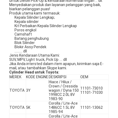
untuk Diesel Pick-Up & kendaraan komersial ringan ... dll.
Menyediakan produk dan layanan pelanggan yang baik,
biarkan pelanggan puas!
Produk utama kami termasuk:
Kepala Silinder Lengkap;
Kepala silinder
Kit Perbaikan Kepala Silinder Lengkap
Poros engkol
Camshaft
Batang penghubung
Blok Silinder
Blokir Assy Pendek
.......... dll
Jenis Kendaraan Utama Kami:
SUV, MPV, Light truck, Pick Up .... dll
Jika Anda intersted dalam item apapun, kirimkan saja E-
mail, atau tambahkan Skype kami.
Cylinder Head untuk Toyota:
MEREK
KODE ENGINE
DESKRIPSI
OEM
Hiace / Hilux /
Crown / Cressida
11101-73010
TOYOTA
3Y
wagon / Dyna 150
11101-71030
1998CC 2.0L 8V
1983-90
Corolla / Lite-Ace
TOYOTA
5K
1486CC 1.5L 8V
11101-13062
1985-94
Corolla / Lite-Ace