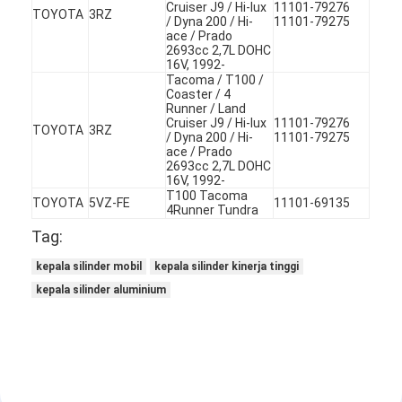
Cruiser J9 / Hi-lux
11101-79276
TOYOTA
3RZ
Tentang Kami
/ Dyna 200 / Hi-
11101-79275
ace / Prado
2693cc 2,7L DOHC
Tur Pabrik
16V, 1992-
Tacoma / T100 /
Coaster / 4
Kontrol Kualitas
Runner / Land
Cruiser J9 / Hi-lux
11101-79276
TOYOTA
3RZ
Hubungi Kami
/ Dyna 200 / Hi-
11101-79275
ace / Prado
2693cc 2,7L DOHC
ngobrol sekarang
16V, 1992-
T100 Tacoma
TOYOTA
5VZ-FE
11101-69135
4Runner Tundra
Tag:
Blok Cylinder Engine
kepala silinder mobil
kepala silinder kinerja tinggi
kepala silinder aluminium
Kepala Silinder Lengkap
Kepala Cylinder Engine
mesin crankshaft