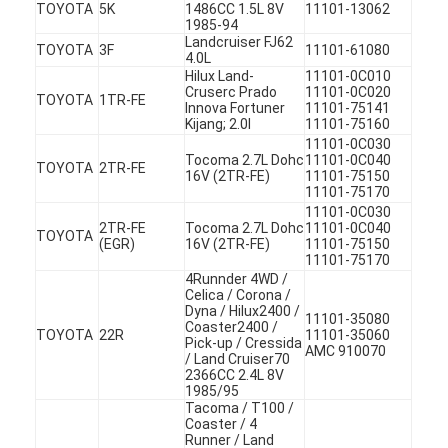
TOYOTA
5K
1486CC 1.5L 8V
11101-13062
1985-94
Landcruiser FJ62
TOYOTA
3F
11101-61080
4.0L
Hilux Land-
11101-0C010
Cruserc Prado
11101-0C020
TOYOTA
1TR-FE
Innova Fortuner
11101-75141
Kijang; 2.0l
11101-75160
11101-0C030
Tocoma 2.7L Dohc
11101-0C040
TOYOTA
2TR-FE
16V (2TR-FE)
11101-75150
11101-75170
11101-0C030
2TR-FE
Tocoma 2.7L Dohc
11101-0C040
TOYOTA
(EGR)
16V (2TR-FE)
11101-75150
11101-75170
4Runnder 4WD /
Celica / Corona /
Dyna / Hilux2400 /
11101-35080
Coaster2400 /
Rumah
TOYOTA
22R
11101-35060
Pick-up / Cressida
AMC 910070
/ Land Cruiser70
2366CC 2.4L 8V
Produk
1985/95
Tacoma / T100 /
Video
Coaster / 4
Runner / Land