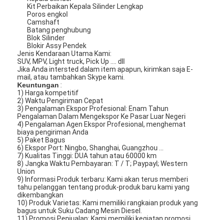
Kit Perbaikan Kepala Silinder Lengkap
Poros engkol
Camshaft
Batang penghubung
Blok Silinder
Blokir Assy Pendek
Jenis Kendaraan Utama Kami:
SUV, MPV, Light truck, Pick Up .... dll
Jika Anda intersted dalam item apapun, kirimkan saja E-
mail, atau tambahkan Skype kami.
Keuntungan
:
1) Harga kompetitif
2) Waktu Pengiriman Cepat
3) Pengalaman Ekspor Profesional: Enam Tahun
Pengalaman Dalam Mengekspor Ke Pasar Luar Negeri
4) Pengalaman Agen Ekspor Profesional, menghemat
biaya pengiriman Anda
5) Paket Bagus
6) Ekspor Port: Ningbo, Shanghai, Guangzhou ...
7) Kualitas Tinggi: DUA tahun atau 60000 km
8) Jangka Waktu Pembayaran: T / T; Paypayl; Western
Union
9) Informasi Produk terbaru: Kami akan terus memberi
tahu pelanggan tentang produk-produk baru kami yang
dikembangkan
10) Produk Varietas: Kami memiliki rangkaian produk yang
bagus untuk Suku Cadang Mesin Diesel.
11) Promosi Penjualan: Kami memiliki kegiatan promosi