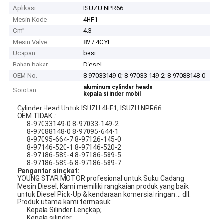
Aplikasi
ISUZU NPR66
Mesin Kode
4HF1
Cm³
4.3
Mesin Valve
8V / 4CYL
Ucapan
besi
Bahan bakar
Diesel
OEM No.
8-97033149-0; 8-97033-149-2; 8-97088148-0
,
aluminum cylinder heads
Sorotan:
kepala silinder mobil
Cylinder Head Untuk ISUZU 4HF1; ISUZU NPR66
OEM TIDAK .:
8-97033149-0 8-97033-149-2
8-97088148-0 8-97095-644-1
8-97095-664-7 8-97126-145-0
8-97146-520-1 8-97146-520-2
8-97186-589-4 8-97186-589-5
8-97186-589-6 8-97186-589-7
Pengantar singkat:
YOUNG STAR MOTOR profesional untuk Suku Cadang
Mesin Diesel, Kami memiliki rangkaian produk yang baik
untuk Diesel Pick-Up & kendaraan komersial ringan ... dll.
Produk utama kami termasuk:
Kepala Silinder Lengkap;
Kepala silinder