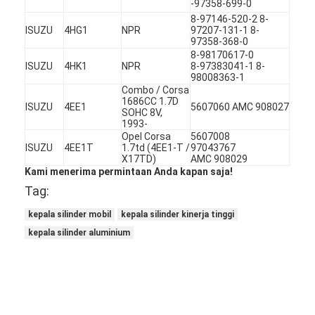
-97358-699-0
Tentang Kami
8-97146-520-2 8-
ISUZU
4HG1
NPR
97207-131-1 8-
97358-368-0
Tur Pabrik
8-98170617-0
ISUZU
4HK1
NPR
8-97383041-1 8-
Kontrol Kualitas
98008363-1
Combo / Corsa
1686CC 1.7D
Hubungi Kami
ISUZU
4EE1
5607060 AMC 908027
SOHC 8V,
1993-
Opel Corsa
5607008
ngobrol sekarang
ISUZU
4EE1T
1.7td (4EE1-T /
97043767
X17TD)
AMC 908029
Kami menerima permintaan Anda kapan saja!
Tag:
Blok Cylinder Engine
kepala silinder mobil
kepala silinder kinerja tinggi
Kepala Silinder Lengkap
kepala silinder aluminium
Kepala Cylinder Engine
mesin crankshaft