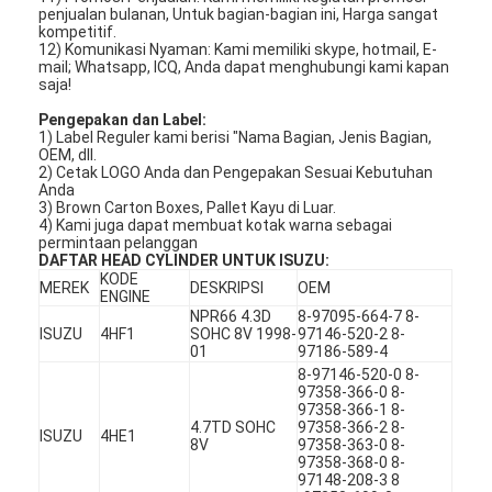
penjualan bulanan, Untuk bagian-bagian ini, Harga sangat
kompetitif.
12) Komunikasi Nyaman: Kami memiliki skype, hotmail, E-
mail; Whatsapp, ICQ, Anda dapat menghubungi kami kapan
saja!
Pengepakan dan Label:
1) Label Reguler kami berisi "Nama Bagian, Jenis Bagian,
OEM, dll.
2) Cetak LOGO Anda dan Pengepakan Sesuai Kebutuhan
Anda
3) Brown Carton Boxes, Pallet Kayu di Luar.
4) Kami juga dapat membuat kotak warna sebagai
permintaan pelanggan
DAFTAR HEAD CYLINDER UNTUK ISUZU:
KODE
MEREK
DESKRIPSI
OEM
ENGINE
NPR66 4.3D
8-97095-664-7 8-
ISUZU
4HF1
SOHC 8V 1998-
97146-520-2 8-
01
97186-589-4
Rumah
8-97146-520-0 8-
97358-366-0 8-
97358-366-1 8-
Produk
4.7TD SOHC
97358-366-2 8-
ISUZU
4HE1
8V
97358-363-0 8-
97358-368-0 8-
Video
97148-208-3 8