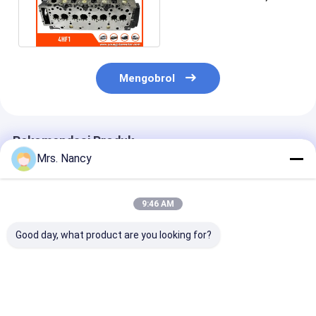
Tappet katup mesin
ISUZU NPR66 8-
97033149-0
Mengobrol
Rekomendasi Produk
Mrs. Nancy
9:46 AM
Good day, what product are you looking for?
11110-61A00-000
Aluminium Mesin
Kepala Silinder
Kepala Silinder
Cylinder Head
Aluminium unt
Aluminium untuk
Assembly untuk
Ford Transit 2
Mesin Suzuki G16A-
BENZ OM607 dengan
TDCI dengan