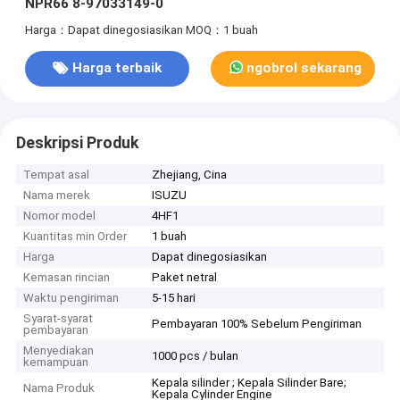
NPR66 8-97033149-0
Harga：Dapat dinegosiasikan
MOQ：1 buah
Harga terbaik
ngobrol sekarang
Deskripsi Produk
Tempat asal
Zhejiang, Cina
Nama merek
ISUZU
Nomor model
4HF1
Kuantitas min Order
1 buah
Harga
Dapat dinegosiasikan
Kemasan rincian
Paket netral
Waktu pengiriman
5-15 hari
Syarat-syarat
Pembayaran 100% Sebelum Pengiriman
pembayaran
Menyediakan
1000 pcs / bulan
kemampuan
Kepala silinder ; Kepala Silinder Bare;
Nama Produk
Kepala Cylinder Engine