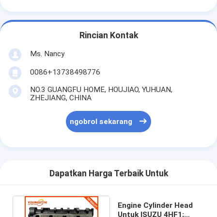
Camshaft mesin
Batang penghubung mesin
Rincian Kontak
Mesin Rocker Arm
Ms. Nancy
Katup Mesin Mobil
0086+13738498776
NO.3 GUANGFU HOME, HOUJIAO, YUHUAN,
Perbaikan Kepala Silinder
ZHEJIANG, CHINA
Crankshaft Pulley
ngobrol sekarang
gasket kepala silinder
Mobil Turbocharger
Dapatkan Harga Terbaik Untuk
Pompa Kemudi Mobil
Suku Cadang Mesin Mobil
Engine Cylinder Head
Untuk ISUZU 4HF1;