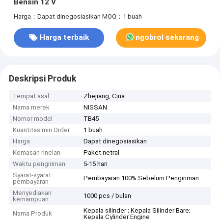
Bensin 12 V
Harga：Dapat dinegosiasikan
MOQ：1 buah
Harga terbaik
ngobrol sekarang
Deskripsi Produk
Tempat asal
Zhejiang, Cina
Nama merek
NISSAN
Nomor model
TB45
Kuantitas min Order
1 buah
Harga
Dapat dinegosiasikan
Kemasan rincian
Paket netral
Waktu pengiriman
5-15 hari
Syarat-syarat
Pembayaran 100% Sebelum Pengiriman
pembayaran
Menyediakan
1000 pcs / bulan
kemampuan
Kepala silinder ; Kepala Silinder Bare;
Nama Produk
Kepala Cylinder Engine