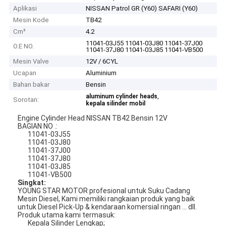
Aplikasi
NISSAN Patrol GR (Y60) SAFARI (Y60)
Mesin Kode
TB42
Cm³
4.2
11041-03J55 11041-03J80 11041-37J00
O.E NO.
11041-37J80 11041-03J85 11041-VB500
Mesin Valve
12V / 6CYL
Ucapan
Aluminium
Bahan bakar
Bensin
,
aluminum cylinder heads
Sorotan:
kepala silinder mobil
Engine Cylinder Head NISSAN TB42 Bensin 12V
BAGIAN NO .:
11041-03J55
11041-03J80
11041-37J00
11041-37J80
11041-03J85
11041-VB500
Singkat:
YOUNG STAR MOTOR profesional untuk Suku Cadang
Mesin Diesel, Kami memiliki rangkaian produk yang baik
untuk Diesel Pick-Up & kendaraan komersial ringan ... dll.
Produk utama kami termasuk:
Kepala Silinder Lengkap;