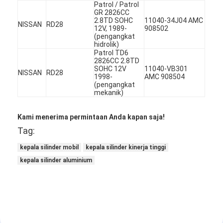
Patrol / Patrol
Tentang Kami
GR 2826CC
2.8TD SOHC
11040-34J04 AMC
NISSAN
RD28
12V, 1989-
908502
Tur Pabrik
(pengangkat
hidrolik)
Patrol TD6
Kontrol Kualitas
2826CC 2.8TD
SOHC 12V
11040-VB301
NISSAN
RD28
Hubungi Kami
1998-
AMC 908504
(pengangkat
mekanik)
ngobrol sekarang
Kami menerima permintaan Anda kapan saja!
Tag:
Blok Cylinder Engine
kepala silinder mobil
kepala silinder kinerja tinggi
kepala silinder aluminium
Kepala Silinder Lengkap
Kepala Cylinder Engine
mesin crankshaft