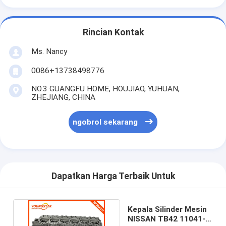
Camshaft mesin
Batang penghubung mesin
Rincian Kontak
Mesin Rocker Arm
Ms. Nancy
0086+13738498776
Katup Mesin Mobil
NO.3 GUANGFU HOME, HOUJIAO, YUHUAN,
Perbaikan Kepala Silinder
ZHEJIANG, CHINA
Crankshaft Pulley
ngobrol sekarang
gasket kepala silinder
Mobil Turbocharger
Dapatkan Harga Terbaik Untuk
Pompa Kemudi Mobil
Suku Cadang Mesin Mobil
Kepala Silinder Mesin
NISSAN TB42 11041-