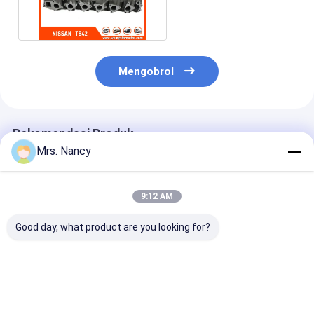
03J55 Bensin 12 V
Tappet katup mesin
Mengobrol
Rekomendasi Produk
Mrs. Nancy
9:12 AM
Good day, what product are you looking for?
11110-61A00-000
Aluminium Mesin
Kepala Silinder
Kepala Silinder
Cylinder Head
Aluminium unt
Aluminium untuk
Assembly untuk
Ford Transit 2
Mesin Suzuki G16A-
BENZ OM607 dengan
TDCI dengan
8V dengan Garansi
60000 KMS Garansi
Jaminan 6000