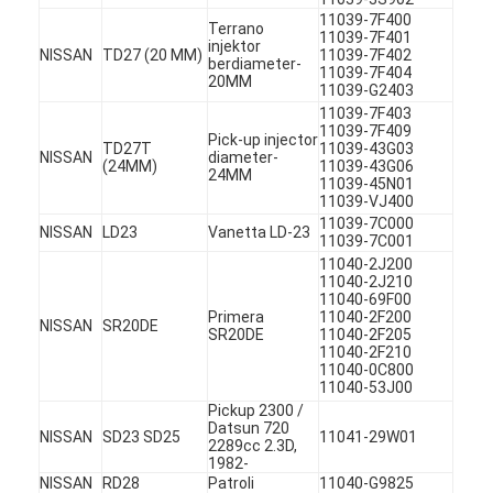
11039-7F400
Terrano
11039-7F401
injektor
NISSAN
TD27 (20 MM)
11039-7F402
berdiameter-
11039-7F404
20MM
11039-G2403
11039-7F403
11039-7F409
Pick-up injector
TD27T
11039-43G03
NISSAN
diameter-
(24MM)
11039-43G06
24MM
11039-45N01
11039-VJ400
11039-7C000
NISSAN
LD23
Vanetta LD-23
11039-7C001
11040-2J200
11040-2J210
11040-69F00
Primera
11040-2F200
NISSAN
SR20DE
SR20DE
11040-2F205
11040-2F210
Rumah
11040-0C800
11040-53J00
Pickup 2300 /
Produk
Datsun 720
NISSAN
SD23 SD25
11041-29W01
2289cc 2.3D,
1982-
Video
NISSAN
RD28
Patroli
11040-G9825