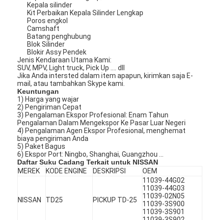
Kepala silinder
Kit Perbaikan Kepala Silinder Lengkap
Poros engkol
Camshaft
Batang penghubung
Blok Silinder
Blokir Assy Pendek
Jenis Kendaraan Utama Kami:
SUV, MPV, Light truck, Pick Up .... dll
Jika Anda intersted dalam item apapun, kirimkan saja E-
mail, atau tambahkan Skype kami.
Keuntungan
1) Harga yang wajar
2) Pengiriman Cepat
3) Pengalaman Ekspor Profesional: Enam Tahun
Pengalaman Dalam Mengekspor Ke Pasar Luar Negeri
4) Pengalaman Agen Ekspor Profesional, menghemat
biaya pengiriman Anda
5) Paket Bagus
6) Ekspor Port: Ningbo, Shanghai, Guangzhou ...
Daftar Suku Cadang Terkait untuk NISSAN
MEREK
KODE ENGINE
DESKRIPSI
OEM
11039-44G02
11039-44G03
11039-02N05
NISSAN
TD25
PICKUP TD-25
11039-3S900
11039-3S901
11039-3S902