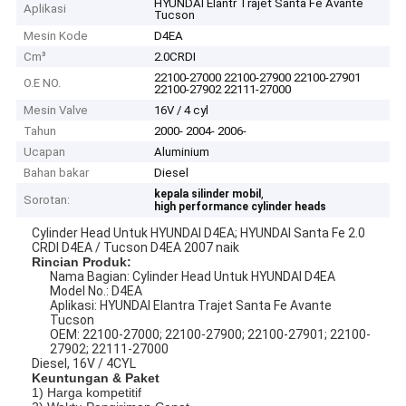
HYUNDAI Elantr Trajet Santa Fe Avante
Aplikasi
Tucson
Mesin Kode
D4EA
Cm³
2.0CRDI
22100-27000 22100-27900 22100-27901
O.E NO.
22100-27902 22111-27000
Mesin Valve
16V / 4 cyl
Tahun
2000- 2004- 2006-
Ucapan
Aluminium
Bahan bakar
Diesel
,
kepala silinder mobil
Sorotan:
high performance cylinder heads
Cylinder Head Untuk HYUNDAI D4EA; HYUNDAI Santa Fe 2.0
CRDI D4EA / Tucson D4EA 2007 naik
Rincian Produk:
Nama Bagian: Cylinder Head Untuk HYUNDAI D4EA
Model No.: D4EA
Aplikasi: HYUNDAI Elantra Trajet Santa Fe Avante
Tucson
OEM: 22100-27000; 22100-27900; 22100-27901; 22100-
27902; 22111-27000
Diesel, 16V / 4CYL
Keuntungan & Paket
1) Harga kompetitif