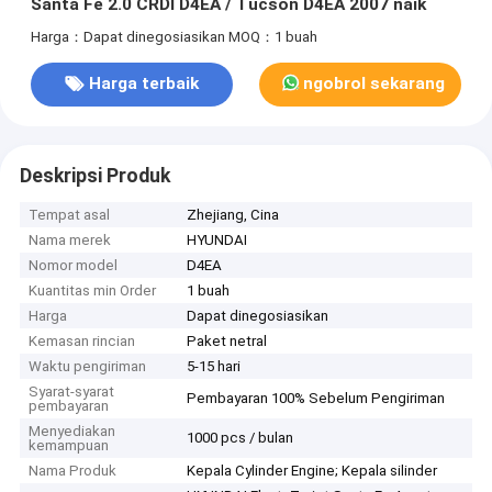
Santa Fe 2.0 CRDI D4EA / Tucson D4EA 2007 naik
Harga：Dapat dinegosiasikan
MOQ：1 buah
Harga terbaik
ngobrol sekarang
Deskripsi Produk
Tempat asal
Zhejiang, Cina
Nama merek
HYUNDAI
Nomor model
D4EA
Kuantitas min Order
1 buah
Harga
Dapat dinegosiasikan
Kemasan rincian
Paket netral
Waktu pengiriman
5-15 hari
Syarat-syarat
Pembayaran 100% Sebelum Pengiriman
pembayaran
Menyediakan
1000 pcs / bulan
kemampuan
Nama Produk
Kepala Cylinder Engine; Kepala silinder