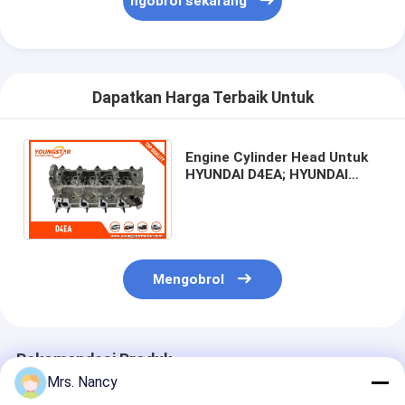
ngobrol sekarang
Tentang Kami
Tur Pabrik
Dapatkan Harga Terbaik Untuk
Kontrol Kualitas
Hubungi Kami
Engine Cylinder Head Untuk
HYUNDAI D4EA; HYUNDAI
ngobrol sekarang
Santa Fe 2.0 CRDI D4EA /
Tucson D4EA 2007 naik
Blok Cylinder Engine
Mengobrol
Kepala Silinder Lengkap
Kepala Cylinder Engine
Rekomendasi Produk
mesin crankshaft
Mrs. Nancy