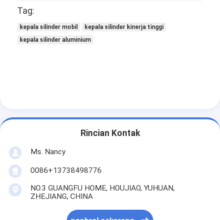
Tag:
kepala silinder mobil
kepala silinder kinerja tinggi
kepala silinder aluminium
Rincian Kontak
Ms. Nancy
Rumah
0086+13738498776
Produk
NO.3 GUANGFU HOME, HOUJIAO, YUHUAN,
ZHEJIANG, CHINA
Video