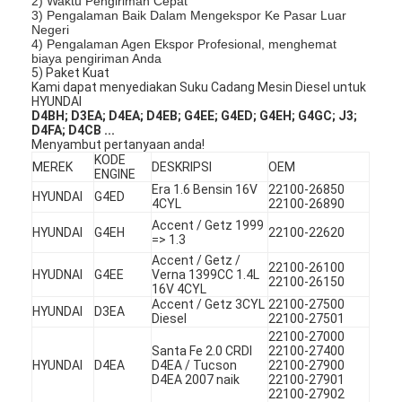
2) Waktu Pengiriman Cepat
3) Pengalaman Baik Dalam Mengekspor Ke Pasar Luar
Negeri
4) Pengalaman Agen Ekspor Profesional, menghemat
biaya pengiriman Anda
5) Paket Kuat
Kami dapat menyediakan Suku Cadang Mesin Diesel untuk
HYUNDAI
D4BH;
D3EA;
D4EA;
D4EB;
G4EE;
G4ED;
G4EH;
G4GC;
J3;
D4FA;
D4CB ...
Menyambut pertanyaan anda!
KODE
MEREK
DESKRIPSI
OEM
ENGINE
Era 1.6 Bensin 16V
22100-26850
HYUNDAI
G4ED
4CYL
22100-26890
Accent / Getz 1999
HYUNDAI
G4EH
22100-22620
=> 1.3
Accent / Getz /
22100-26100
HYUDNAI
G4EE
Verna 1399CC 1.4L
22100-26150
16V 4CYL
Accent / Getz 3CYL
22100-27500
HYUNDAI
D3EA
Diesel
22100-27501
22100-27000
Santa Fe 2.0 CRDI
22100-27400
HYUNDAI
D4EA
D4EA / Tucson
22100-27900
D4EA 2007 naik
22100-27901
22100-27902