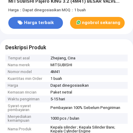
MITSUBISHI Pajero KING 3.2 (4M41) BESAR VALVE
KUNING ME204200
Harga：Dapat dinegosiasikan
MOQ：1 buah
Harga terbaik
ngobrol sekarang
Deskripsi Produk
Tempat asal
Zhejiang, Cina
Nama merek
MITSUBISHI
Nomor model
4M41
Kuantitas min Order
1 buah
Harga
Dapat dinegosiasikan
Kemasan rincian
Paket netral
Waktu pengiriman
5-15 hari
Syarat-syarat
Pembayaran 100% Sebelum Pengiriman
pembayaran
Menyediakan
1000 pcs / bulan
kemampuan
Kepala silinder ; Kepala Silinder Bare;
Nama Produk
Kepala Cylinder Engine