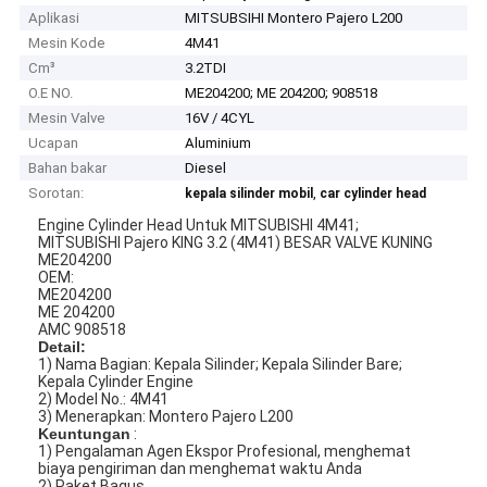
Aplikasi
MITSUBSIHI Montero Pajero L200
Mesin Kode
4M41
Cm³
3.2TDI
O.E NO.
ME204200; ME 204200; 908518
Mesin Valve
16V / 4CYL
Ucapan
Aluminium
Bahan bakar
Diesel
Sorotan:
,
kepala silinder mobil
car cylinder head
Engine Cylinder Head Untuk MITSUBISHI 4M41;
MITSUBISHI Pajero KING 3.2 (4M41) BESAR VALVE KUNING
ME204200
OEM:
ME204200
ME 204200
AMC 908518
Detail:
1) Nama Bagian: Kepala Silinder; Kepala Silinder Bare;
Kepala Cylinder Engine
2) Model No.: 4M41
3) Menerapkan: Montero Pajero L200
Keuntungan
:
1) Pengalaman Agen Ekspor Profesional, menghemat
biaya pengiriman dan menghemat waktu Anda
2) Paket Bagus