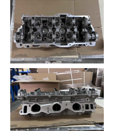
Tentang Kami
Tur Pabrik
Kontrol Kualitas
Hubungi Kami
ngobrol sekarang
Blok Cylinder Engine
Kepala Silinder Lengkap
Kepala Cylinder Engine
mesin crankshaft