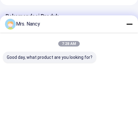
Rekomendasi Produk
Mrs. Nancy
7:28 AM
Good day, what product are you looking for?
11110-61A00-000
Aluminium Mesin
Kepala Silinder
Kepala Silinder
Cylinder Head
Aluminium unt
Aluminium untuk
Assembly untuk
Ford Transit 2
Mesin Suzuki G16A-
BENZ OM607 dengan
TDCI dengan
8V dengan Garansi
60000 KMS Garansi
Jaminan 6000
Harga terbaik
Harga terbaik
Harga terb
60000 KMS
Rumah
Tentang
Hubungi
Desktop
kita
kami
Site
Sitemap
Privacy Policy