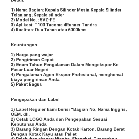
1) Nama Bagian: Kepala Silinder Mesin;Kepala Silinder
Telanjang ;Kepala silinder
2) Model No. : 5VZ-FE
3) Aplikasi: T100 Tacoma 4Runner Tundra
4) Kualitas: Dua Tahun atau 6000kms
Keuntungan
:
1) Harga yang wajar
2) Pengiriman Cepat
3) Enam Tahun Pengalaman Dalam Mengekspor Ke
Pasar Luar Negeri
4) Pengalaman Agen Ekspor Profesional, menghemat
biaya pengiriman Anda
5) Paket Bagus
Pengepakan dan Label
1) Label Reguler kami berisi “Bagian No, Nama Inggris,
OEM, dll.
2) Cetak LOGO Anda dan Pengepakan Sesuai
Kebutuhan Anda
3) Barang Ringan Dengan Kotak Karton, Barang Berat
Dengan Kotak Kayu atau Pallet
4
) Pelabuhan ekspor: Ningbo, Shanghai, Guangzhou