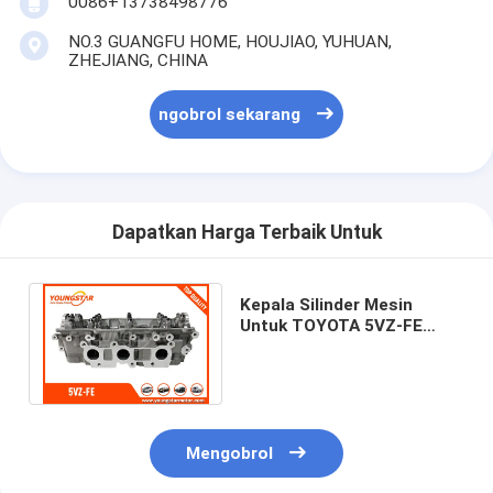
0086+13738498776
NO.3 GUANGFU HOME, HOUJIAO, YUHUAN,
ZHEJIANG, CHINA
ngobrol sekarang
Dapatkan Harga Terbaik Untuk
Kepala Silinder Mesin
Untuk TOYOTA 5VZ-FE
T100 Tacoma 4Runner
Tundra 11101-69135
Mengobrol