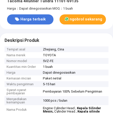
Tacoma 4Runner Tundra 11101-69135
Harga：Dapat dinegosiasikan
MOQ：1 buah
Harga terbaik
ngobrol sekarang
Deskripsi Produk
Tempat asal
Zhejiang, Cina
Nama merek
TOYOTA
Nomor model
5VZ-FE
Kuantitas min Order
1 buah
Harga
Dapat dinegosiasikan
Kemasan rincian
Paket netral
Waktu pengiriman
5-15 hari
Syarat-syarat
Pembayaran 100% Sebelum Pengiriman
pembayaran
Menyediakan
1000 pcs / bulan
kemampuan
Engine Cylinder Head ;
Kepala Silinder
Nama Produk
Mesin;
Cylinder Head ;
Kepala silinde