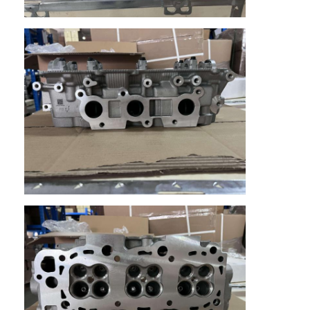
Camshaft mesin
Batang penghubung mesin
Mesin Rocker Arm
Katup Mesin Mobil
Perbaikan Kepala Silinder
Crankshaft Pulley
gasket kepala silinder
Mobil Turbocharger
Pompa Kemudi Mobil
Suku Cadang Mesin Mobil