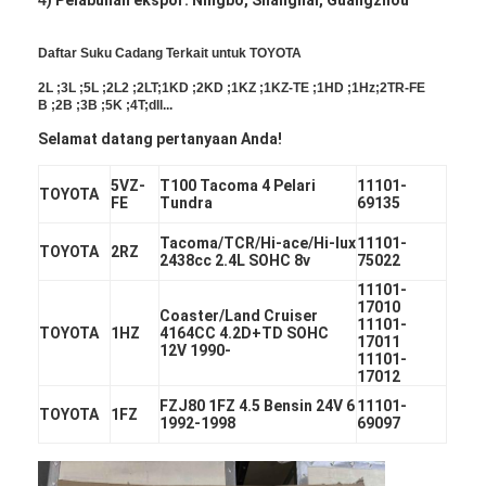
Daftar Suku Cadang Terkait untuk TOYOTA
2L ;3L ;5L ;2L2 ;2LT;1KD ;2KD ;1KZ ;1KZ-TE ;1HD ;1Hz;2TR-FE
B ;2B ;3B ;5K ;4T;dll...
Selamat datang pertanyaan Anda!
5VZ-
T100 Tacoma 4 Pelari
11101-
TOYOTA
FE
Tundra
69135
Tacoma/TCR/Hi-ace/Hi-lux
11101-
TOYOTA
2RZ
2438cc 2.4L SOHC 8v
75022
11101-
17010
Coaster/Land Cruiser
11101-
TOYOTA
1HZ
4164CC 4.2D+TD SOHC
17011
12V 1990-
11101-
Rumah
17012
FZJ80 1FZ 4.5 Bensin 24V 6
11101-
Produk
TOYOTA
1FZ
1992-1998
69097
Video