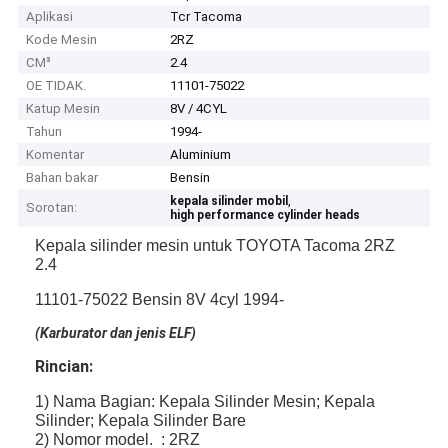
Aplikasi
Tcr Tacoma
Kode Mesin
2RZ
CM³
2.4
OE TIDAK.
11101-75022
Katup Mesin
8V / 4CYL
Tahun
1994-
Komentar
Aluminium
Bahan bakar
Bensin
,
kepala silinder mobil
Sorotan:
high performance cylinder heads
Kepala silinder mesin untuk TOYOTA Tacoma 2RZ
2.4
11101-75022 Bensin 8V 4cyl 1994-
(Karburator dan jenis ELF)
Rincian:
1) Nama Bagian: Kepala Silinder Mesin; Kepala
Silinder; Kepala Silinder Bare
2) Nomor model. : 2RZ