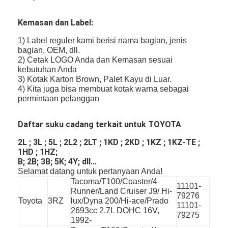
Kemasan dan Label:
1) Label reguler kami berisi nama bagian, jenis
bagian, OEM, dll.
2) Cetak LOGO Anda dan Kemasan sesuai
kebutuhan Anda
3) Kotak Karton Brown, Palet Kayu di Luar.
4) Kita juga bisa membuat kotak warna sebagai
permintaan pelanggan
Daftar suku cadang terkait untuk TOYOTA
2L ; 3L ; 5L ; 2L2 ; 2LT ; 1KD ; 2KD ; 1KZ ; 1KZ-TE ;
1HD ; 1HZ;
B; 2B; 3B; 5K; 4Y; dll...
Rumah
Selamat datang untuk pertanyaan Anda!
Tacoma/T100/Coaster/4
11101-
Runner/Land Cruiser J9/ Hi-
Produk
79276
Toyota
3RZ
lux/Dyna 200/Hi-ace/Prado
11101-
2693cc 2.7L DOHC 16V,
79275
Video
1992-