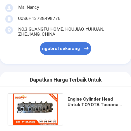
Ms. Nancy
0086+13738498776
NO.3 GUANGFU HOME, HOUJIAO, YUHUAN,
ZHEJIANG, CHINA
ngobrol sekarang
Dapatkan Harga Terbaik Untuk
Engine Cylinder Head
Untuk TOYOTA Tacoma
2RZ 2.4 11101-75022
Bensin 8V