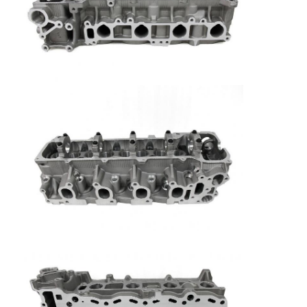
Camshaft mesin
Batang penghubung mesin
Mesin Rocker Arm
Katup Mesin Mobil
Perbaikan Kepala Silinder
Crankshaft Pulley
gasket kepala silinder
Mobil Turbocharger
Pompa Kemudi Mobil
Suku Cadang Mesin Mobil