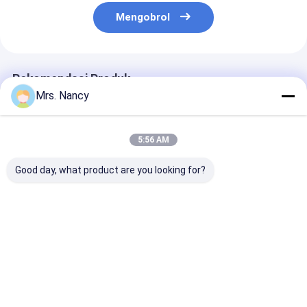
Mengobrol
Rekomendasi Produk
Mrs. Nancy
5:56 AM
Good day, what product are you looking for?
11110-61A00-000
Aluminium Mesin
Kepala Silinder
Kepala Silinder
Cylinder Head
Aluminium unt
Aluminium untuk
Assembly untuk
Ford Transit 2
Mesin Suzuki G16A-
BENZ OM607 dengan
TDCI dengan
8V dengan Garansi
60000 KMS Garansi
Jaminan 6000
Harga terbaik
Harga terbaik
Harga terb
60000 KMS