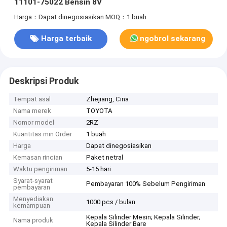
11101-75022 Bensin 8V
Harga：Dapat dinegosiasikan
MOQ：1 buah
Harga terbaik
ngobrol sekarang
Deskripsi Produk
Tempat asal
Zhejiang, Cina
Nama merek
TOYOTA
Nomor model
2RZ
Kuantitas min Order
1 buah
Harga
Dapat dinegosiasikan
Kemasan rincian
Paket netral
Waktu pengiriman
5-15 hari
Syarat-syarat
Pembayaran 100% Sebelum Pengiriman
pembayaran
Menyediakan
1000 pcs / bulan
kemampuan
Kepala Silinder Mesin; Kepala Silinder;
Nama produk
Kepala Silinder Bare