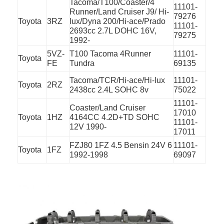
Tacoma/T100/Coaster/4
11101-
Tentang Kami
Runner/Land Cruiser J9/ Hi-
79276
Toyota
3RZ
lux/Dyna 200/Hi-ace/Prado
11101-
2693cc 2.7L DOHC 16V,
Tur Pabrik
79275
1992-
Kontrol Kualitas
5VZ-
T100 Tacoma 4Runner
11101-
Toyota
FE
Tundra
69135
Hubungi Kami
Tacoma/TCR/Hi-ace/Hi-lux
11101-
Toyota
2RZ
2438cc 2.4L SOHC 8v
75022
ngobrol sekarang
11101-
Coaster/Land Cruiser
17010
Toyota
1HZ
4164CC 4.2D+TD SOHC
11101-
12V 1990-
17011
Blok Cylinder Engine
FZJ80 1FZ 4.5 Bensin 24V 6
11101-
Toyota
1FZ
1992-1998
69097
Kepala Silinder Lengkap
Kepala Cylinder Engine
mesin crankshaft