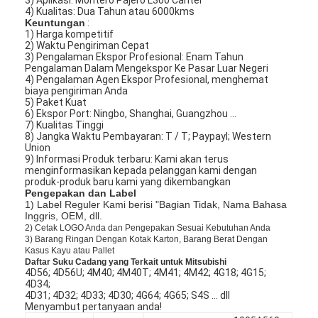
4) Kualitas: Dua Tahun atau 6000kms
Keuntungan
:
1) Harga kompetitif
2) Waktu Pengiriman Cepat
3) Pengalaman Ekspor Profesional: Enam Tahun
Pengalaman Dalam Mengekspor Ke Pasar Luar Negeri
4) Pengalaman Agen Ekspor Profesional, menghemat
biaya pengiriman Anda
5) Paket Kuat
6) Ekspor Port: Ningbo, Shanghai, Guangzhou ...
7) Kualitas Tinggi
8) Jangka Waktu Pembayaran: T / T; Paypayl; Western
Union
9) Informasi Produk terbaru: Kami akan terus
menginformasikan kepada pelanggan kami dengan
produk-produk baru kami yang dikembangkan
Pengepakan dan Label
1) Label Reguler Kami berisi "Bagian Tidak, Nama Bahasa
Inggris, OEM, dll.
2)
Cetak LOGO Anda dan Pengepakan Sesuai Kebutuhan Anda
3)
Barang Ringan Dengan Kotak Karton, Barang Berat Dengan
Kasus Kayu atau Pallet
Daftar Suku Cadang yang Terkait untuk Mitsubishi
4D56; 4D56U; 4M40; 4M40T; 4M41; 4M42; 4G18; 4G15;
4D34;
4D31; 4D32; 4D33; 4D30; 4G64; 4G65; S4S ... dll
Menyambut pertanyaan anda!