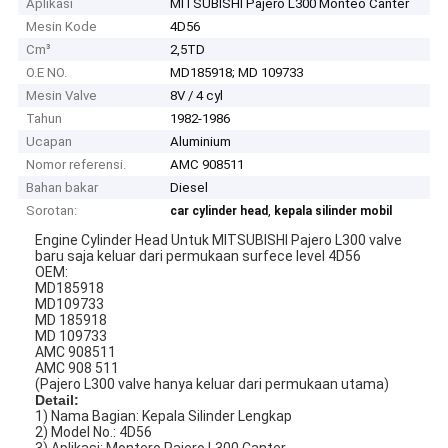
Aplikasi
MITSUBISHI Pajero L300 Monteo Canter
Mesin Kode
4D56
Cm³
2,5TD
O.E NO.
MD185918; MD 109733
Mesin Valve
8V / 4 cyl
Tahun
1982-1986
Ucapan
Aluminium
Nomor referensi.
AMC 908511
Bahan bakar
Diesel
Sorotan:
,
car cylinder head
kepala silinder mobil
Engine Cylinder Head Untuk MITSUBISHI Pajero L300 valve
baru saja keluar dari permukaan surfece level 4D56
OEM:
MD185918
MD109733
MD 185918
MD 109733
AMC 908511
AMC 908 511
(Pajero L300 valve hanya keluar dari permukaan utama)
Detail:
1) Nama Bagian: Kepala Silinder Lengkap
2) Model No.: 4D56
3) Aplikasi: Montero Pajero L300 Canter