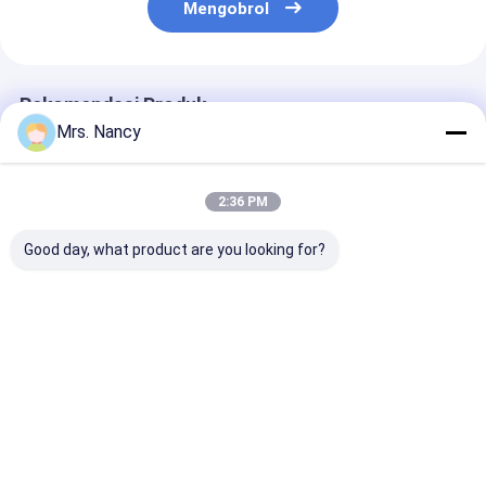
Mengobrol
Rekomendasi Produk
Mrs. Nancy
2:36 PM
Good day, what product are you looking for?
11110-61A00-000
Aluminium Mesin
Kepala Silinder
Kepala Silinder
Cylinder Head
Aluminium unt
Aluminium untuk
Assembly untuk
Ford Transit 2
Mesin Suzuki G16A-
BENZ OM607 dengan
TDCI dengan
8V dengan Garansi
60000 KMS Garansi
Jaminan 6000
Harga terbaik
Harga terbaik
Harga terb
60000 KMS
Rumah
Tentang
Hubungi
Desktop