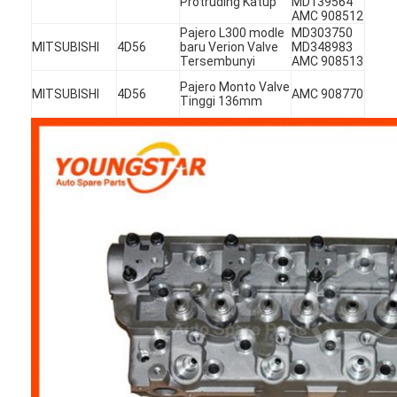
Protruding Katup
MD139564
AMC 908512
Tentang Kami
Pajero L300 modle
MD303750
MITSUBISHI
4D56
baru Verion Valve
MD348983
Tur Pabrik
Tersembunyi
AMC 908513
Pajero Monto Valve
MITSUBISHI
4D56
AMC 908770
Kontrol Kualitas
Tinggi 136mm
Hubungi Kami
ngobrol sekarang
Blok Cylinder Engine
Kepala Silinder Lengkap
Kepala Cylinder Engine
mesin crankshaft