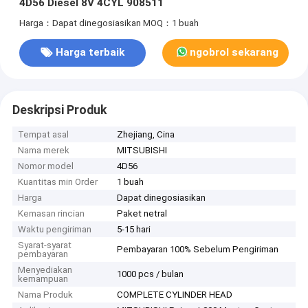
4D56 Diesel 8V 4CYL 908511
Harga：Dapat dinegosiasikan
MOQ：1 buah
Harga terbaik
ngobrol sekarang
Deskripsi Produk
Tempat asal
Zhejiang, Cina
Nama merek
MITSUBISHI
Nomor model
4D56
Kuantitas min Order
1 buah
Harga
Dapat dinegosiasikan
Kemasan rincian
Paket netral
Waktu pengiriman
5-15 hari
Syarat-syarat
Pembayaran 100% Sebelum Pengiriman
pembayaran
Menyediakan
1000 pcs / bulan
kemampuan
Nama Produk
COMPLETE CYLINDER HEAD