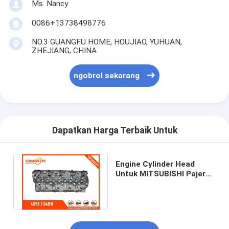
Tappet katup mesin
Ms. Nancy
0086+13738498776
NO.3 GUANGFU HOME, HOUJIAO, YUHUAN,
ZHEJIANG, CHINA
ngobrol sekarang
Dapatkan Harga Terbaik Untuk
Engine Cylinder Head
Untuk MITSUBISHI Pajero
L300 4D56 Diesel 8V 4CYL
908511