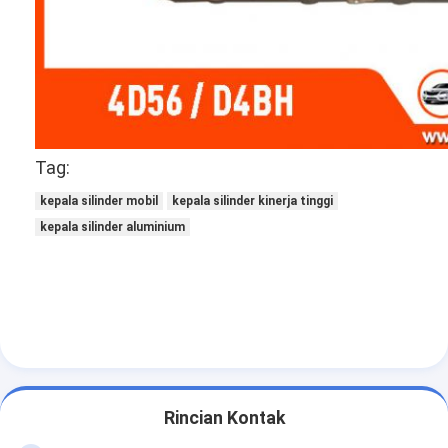
Camshaft mesin
Batang penghubung mesin
Mesin Rocker Arm
Katup Mesin Mobil
Tag:
Perbaikan Kepala Silinder
kepala silinder mobil
kepala silinder kinerja tinggi
kepala silinder aluminium
Crankshaft Pulley
gasket kepala silinder
Mobil Turbocharger
Pompa Kemudi Mobil
Suku Cadang Mesin Mobil
Rincian Kontak