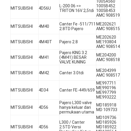
1005A560
L-200 06 =>
1005B452
MITSUBISHI
4D56U
TRITON 16V 2,5tdi
1005B453
AMC 908519
Canter Fe -511/711
ME202621
MITSUBISHI
4M40
2.8TD Pajero
AMC 908515
ME202620
MITSUBISHI
4M40T
Pajero 2.8
ME193804
AMC 908514
Pajero KING 3.2
ME204200
MITSUBISHI
4M41
(4M41) BESAR
AMC 908518
VALVE KUNING
ME204399
MITSUBISHI
4M42
Canter 3.0tdi
AMC 908517
ME997711
ME990196
MITSUBISHI
4D34
Canter FE-449/659
ME997799
ME993222
Rumah
Pajero L300 valve
MD185918
MITSUBISHI
4D56
hanya keluar dari
MD 109733
Produk
permukaan utama
MD109736
L300 / Canter
MD185926
Video
MITSUBISHI
4D56
2.5TD Versi
MD185922