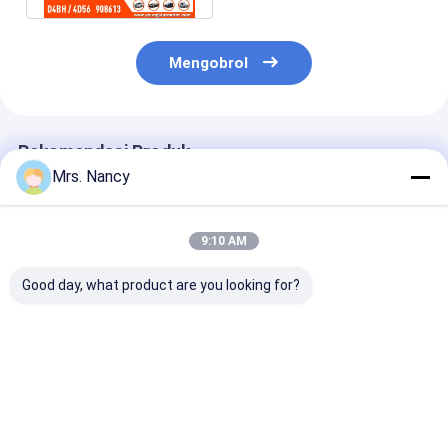
Mengobrol
Rekomendasi Produk
Mrs. Nancy
9:10 AM
Good day, what product are you looking for?
Nissan / Forklifter
Rakit kepala silinder
CM L10 M11 K
Parts QD32
lengkap untuk mesin
Silinder Lengk
Assembly
Toyota 2TR-VVT
Reman 30888
automotive cylinder
dengan 16V dan
3895860 3417
heads Iron Material
60000 KMS Garansi
3084652
Harga terbaik
Harga terbaik
Harga terb