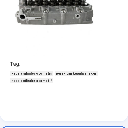
Camshaft mesin
Batang penghubung mesin
Mesin Rocker Arm
Katup Mesin Mobil
Perbaikan Kepala Silinder
Tag:
Crankshaft Pulley
kepala silinder otomatis
perakitan kepala silinder
gasket kepala silinder
kepala silinder otomotif
Mobil Turbocharger
Pompa Kemudi Mobil
Suku Cadang Mesin Mobil