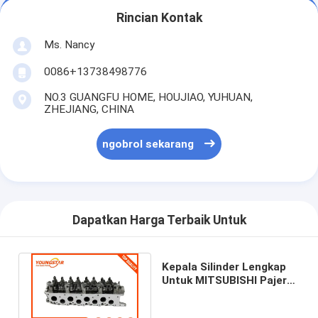
Tappet katup mesin
Rincian Kontak
Ms. Nancy
0086+13738498776
NO.3 GUANGFU HOME, HOUJIAO, YUHUAN,
ZHEJIANG, CHINA
ngobrol sekarang
Dapatkan Harga Terbaik Untuk
Kepala Silinder Lengkap
Untuk MITSUBISHI Pajero
L300 4D56 MD 303750
908613