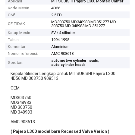
Aplikasi
MITSUBISHI Pajero L300 Monteo Canter
Kode Mesin
4D56
CM³
2.5TD
MD303750 MD348983 MD351277 MD
OE TIDAK.
303750 MD 348983 MD 351277
Katup Mesin
8V / 4 silinder
Tahun
1994-1998
Komentar
Aluminium
Nomor referensi.
AMC 908613
,
automotive cylinder heads
Sorotan:
auto cylinder heads
Kepala Silinder Lengkap Untuk MITSUBISHI Pajero L300
4D56 MD 303750 908513
OEM:
MD303750
MD348983
MD 303750
MD 348983
AMC 908613
( Pajero L300 model baru Recessed Valve Verion )