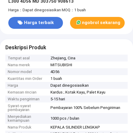
L300 4D56 MD 303750 908613
Harga：Dapat dinegosiasikan
MOQ：1 buah
Harga terbaik
ngobrol sekarang
Deskripsi Produk
Tempat asal
Zhejiang, Cina
Nama merek
MITSUBISHI
Nomor model
4D56
Kuantitas min Order
1 buah
Harga
Dapat dinegosiasikan
Kemasan rincian
Kardus ; Kotak Kayu, Palet Kayu
Waktu pengiriman
5-15 hari
Syarat-syarat
Pembayaran 100% Sebelum Pengiriman
pembayaran
Menyediakan
1000 pcs / bulan
kemampuan
Nama Produk
KEPALA SILINDER LENGKAP