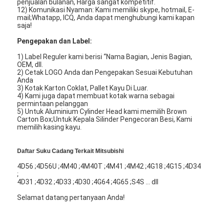
penjualan bulanan, Harga sangat kompetitif.
12) Komunikasi Nyaman: Kami memiliki skype, hotmail, E-
mail;Whatapp, ICQ, Anda dapat menghubungi kami kapan
saja!
Pengepakan dan Label:
1) Label Reguler kami berisi “Nama Bagian, Jenis Bagian,
OEM, dll.
2) Cetak LOGO Anda dan Pengepakan Sesuai Kebutuhan
Anda
3) Kotak Karton Coklat, Pallet Kayu Di Luar.
4) Kami juga dapat membuat kotak warna sebagai
permintaan pelanggan
5) Untuk Aluminium Cylinder Head kami memilih Brown
Carton Box;Untuk Kepala Silinder Pengecoran Besi, Kami
memilih kasing kayu.
Daftar Suku Cadang Terkait Mitsubishi
Rumah
4D56 ;4D56U ;4M40 ;4M40T ;4M41 ;4M42 ;4G18 ;4G15 ;4D34
;
4D31 ;4D32 ;4D33 ;4D30 ;4G64 ;4G65 ;S4S ... dll
Produk
Selamat datang pertanyaan Anda!
Video