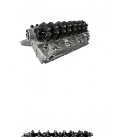
Tentang Kami
Tur Pabrik
Kontrol Kualitas
Hubungi Kami
ngobrol sekarang
Blok Cylinder Engine
Kepala Silinder Lengkap
Kepala Cylinder Engine
mesin crankshaft