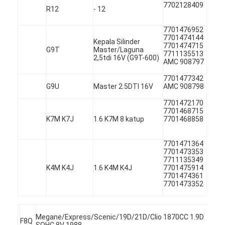
7702128409
R12
- 12
7701476952
7701474144
Kepala Silinder
7701474715
G9T
Master/Laguna
7711135513
2,5tdi 16V (G9T-600)
AMC 908797
7701477342
G9U
Master 2.5DTI 16V
AMC 908798
7701472170
7701468715
K7M K7J
1.6 K7M 8 katup
7701468858
7701471364
7701473353
7711135349
Rumah
K4M K4J
1.6 K4M K4J
7701475914
7701474361
7701473352
Produk
770
Video
Megane/Express/Scenic/19D/21D/Clio 1870CC 1.9D
AM
F8Q
SOHC 8V 1988-
908