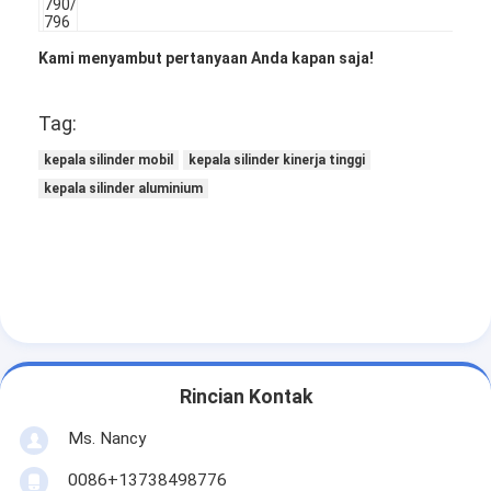
790/
Camshaft mesin
796
Kami menyambut pertanyaan Anda kapan saja!
Batang penghubung mesin
Mesin Rocker Arm
Tag:
Katup Mesin Mobil
kepala silinder mobil
kepala silinder kinerja tinggi
kepala silinder aluminium
Perbaikan Kepala Silinder
Crankshaft Pulley
gasket kepala silinder
Mobil Turbocharger
Rincian Kontak
Pompa Kemudi Mobil
Ms. Nancy
Suku Cadang Mesin Mobil
0086+13738498776