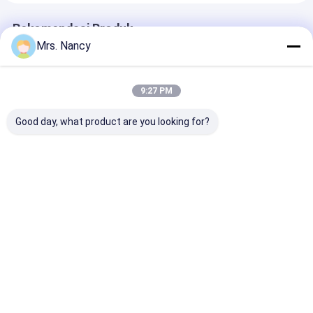
Rekomendasi Produk
Mrs. Nancy
9:27 PM
Good day, what product are you looking for?
11110-61A00-000
Aluminium Mesin
Kepala Silinder
Kepala Silinder
Cylinder Head
Aluminium unt
Aluminium untuk
Assembly untuk
Ford Transit 2
Mesin Suzuki G16A-
BENZ OM607 dengan
TDCI dengan
8V dengan Garansi
60000 KMS Garansi
Jaminan 6000
Harga terbaik
Harga terbaik
Harga terb
60000 KMS
Rumah
Tentang
Hubungi
Desktop
kita
kami
Site
Sitemap
Privacy Policy
Kualitas
Blok Cylinder Engine
Pabrik cina.Copyright © 2026 YOUNG