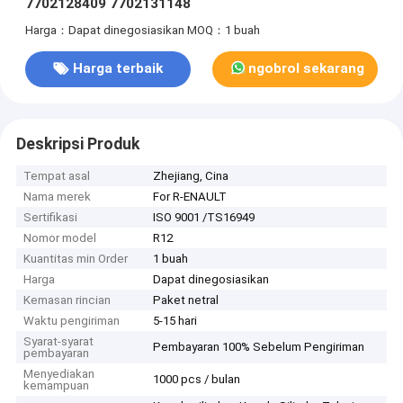
7702128409 7702131148
Harga：Dapat dinegosiasikan
MOQ：1 buah
Harga terbaik
ngobrol sekarang
Deskripsi Produk
Tempat asal
Zhejiang, Cina
Nama merek
For R-ENAULT
Sertifikasi
ISO 9001 /TS16949
Nomor model
R12
Kuantitas min Order
1 buah
Harga
Dapat dinegosiasikan
Kemasan rincian
Paket netral
Waktu pengiriman
5-15 hari
Syarat-syarat
Pembayaran 100% Sebelum Pengiriman
pembayaran
Menyediakan
1000 pcs / bulan
kemampuan