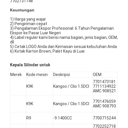
7702131148
Keuntungan
:
1) Harga yang wajar
2) Pengiriman cepat
3) Pengalaman Ekspor Profesional: 6 Tahun Pengalaman
Ekspor ke Pasar Luar Negeri
4) Label reguler kami berisi nama bagian, jenis bagian, OEM,
dll.
5) Cetak LOGO Anda dan Kemasan sesuai kebutuhan Anda
6) Kotak Karton Brown, Palet Kayu di Luar.
Kepala Silinder untuk
Merek
Kode mesin
Deskripsi
OEM
7701473181
K9K
Kangoo / Clio 1.5DCI
7711134922
AMC 908521
7701476059
K9K
Kangoo / Clio 1.5DCI
AMC 908793
R9
-9 1400CC
7700715244
7702252718