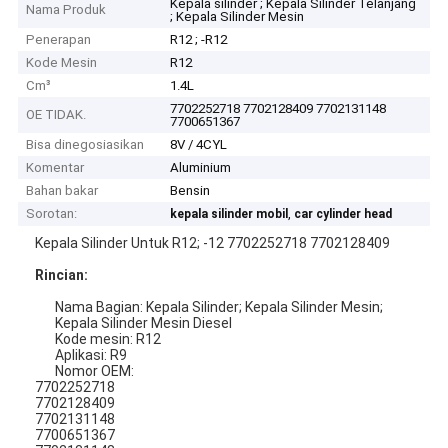
Kepala silinder ; Kepala Silinder Telanjang
Nama Produk
; Kepala Silinder Mesin
Penerapan
R12 ; -R12
Kode Mesin
R12
Cm³
1.4L
7702252718 7702128409 7702131148
OE TIDAK.
7700651367
Bisa dinegosiasikan
8V / 4CYL
Komentar
Aluminium
Bahan bakar
Bensin
Sorotan:
,
kepala silinder mobil
car cylinder head
Kepala Silinder Untuk R12; -12 7702252718 7702128409
Rincian:
Nama Bagian: Kepala Silinder; Kepala Silinder Mesin;
Kepala Silinder Mesin Diesel
Kode mesin: R12
Aplikasi: R9
Nomor OEM:
7702252718
7702128409
7702131148
7700651367